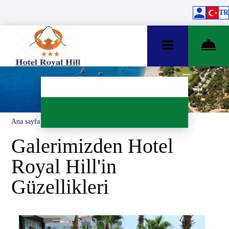
TR
Ana sayfa
–
Otel hakkında
–
Fotoğraflar
Galerimizden Hotel
Royal Hill'in
Güzellikleri