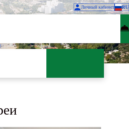
Личный кабинет
RU
реи