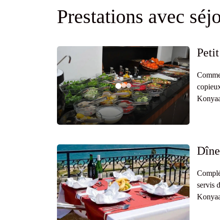
Prestations avec sé
Petit
Commenc
copieux
Konyaal
Dîne
Complét
servis 
Konyaal