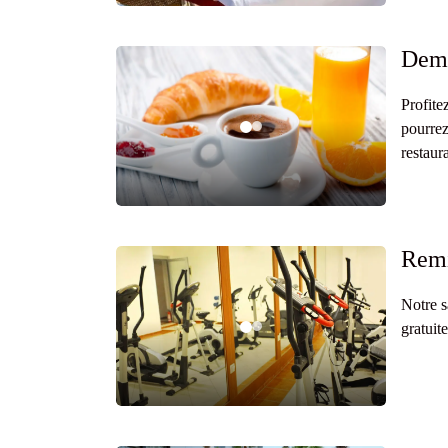
Demi
Profite
pourrez
restaur
Remi
Notre s
gratuit