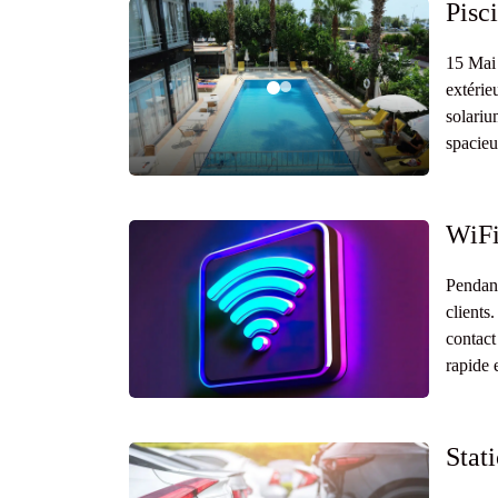
Pisc
15 Mai 
extérie
solariu
spacieu
WiFi
Pendant
clients
contact
rapide 
Stat