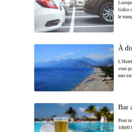
Lorsque
Grâce a
le tran
À di
L'Hotel
vous po
mer est
Bar 
Pour no
10h00 l