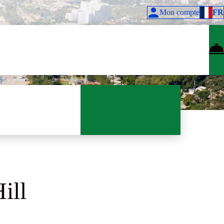
Mon compte
FR
ill