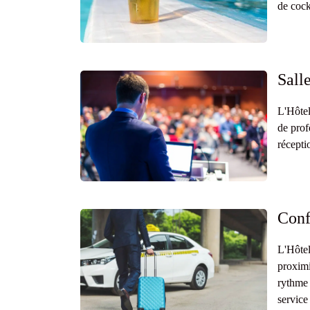
de cock
Sall
L'Hôtel
de prof
récepti
Conf
L'Hôtel
proximi
rythme 
service